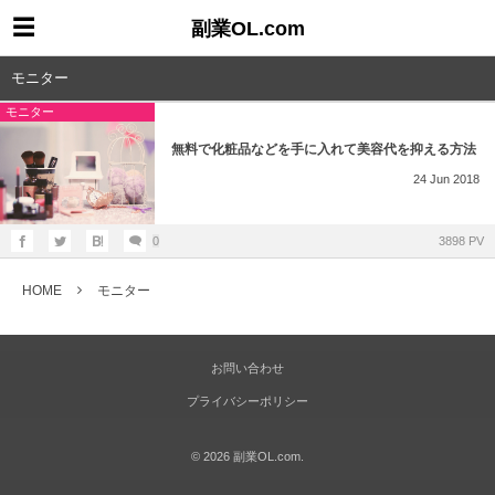
副業OL.com
モニター
モニター
無料で化粧品などを手に入れて美容代を抑える方法
24
Jun
2018
0
3898 PV
HOME
モニター
お問い合わせ
プライバシーポリシー
©
2026
副業OL.com
.